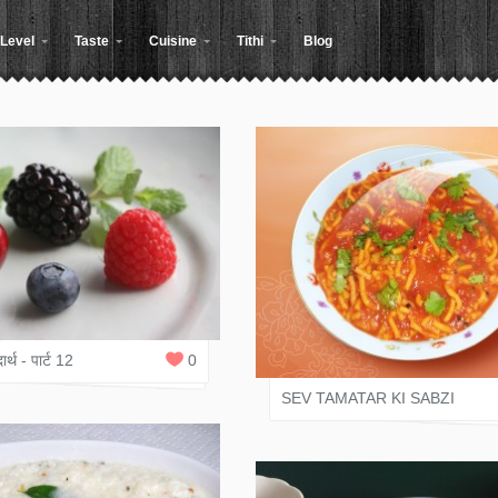
Level
Taste
Cuisine
Tithi
Blog
 RASOI
1
REPLY
JAIN RASOI
र्थ - पार्ट 12
0
SEV TAMATAR KI SABZI