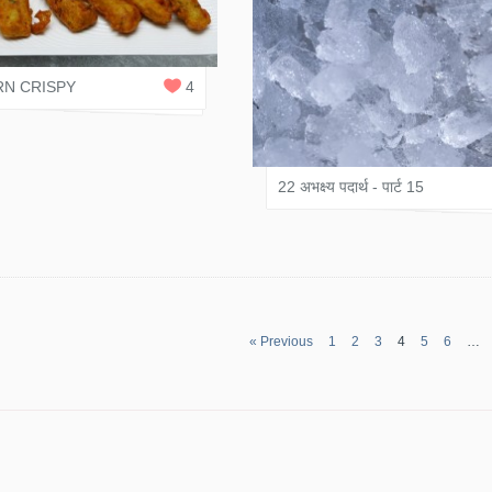
 RASOI
0
REPLIES
RN CRISPY
4
JAIN RASOI
22 अभक्ष्य पदार्थ - पार्ट 15
« Previous
1
2
3
4
5
6
…