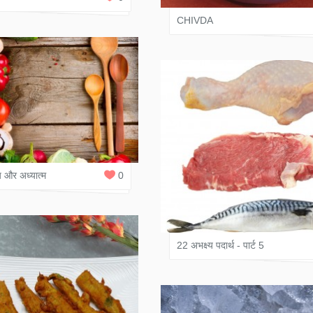
CHIVDA
 RASOI
0
REPLIES
 और अध्यात्म
0
JAIN RASOI
22 अभक्ष्य पदार्थ - पार्ट 5