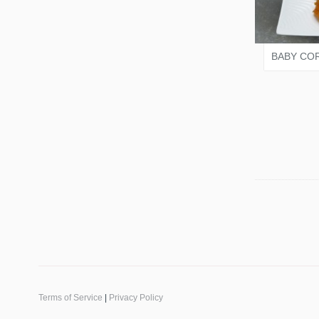
JAIN
BABY CO
Terms of Service
|
Privacy Policy