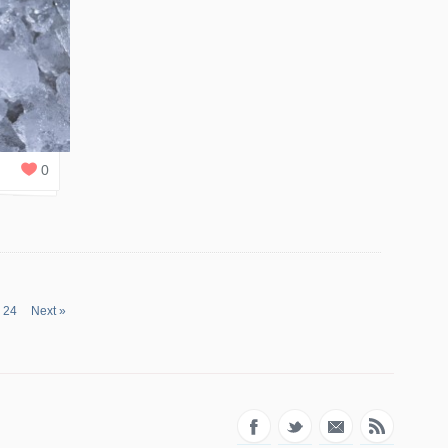
0
REPLIES
0
24
Next »