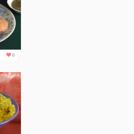
0
REPLIES
0
0
REPLIES